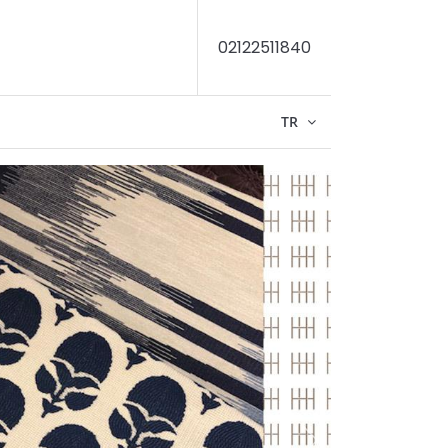
02122511840
TR